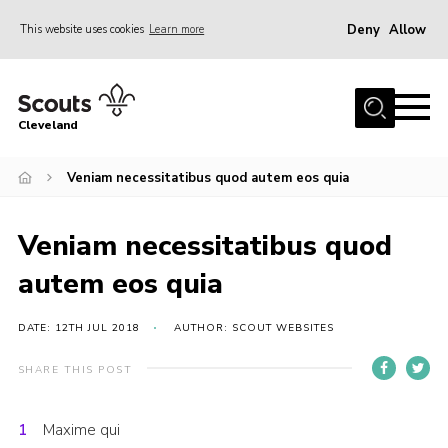
Deny
Allow
This website uses cookies
Learn more
Menu
Home
Cleveland
About Us
Join
Veniam necessitatibus quod autem eos quia
News
Veniam necessitatibus quod
Events
autem eos quia
Gallery
Activity Teams
DATE: 12TH JUL 2018
AUTHOR: SCOUT WEBSITES
Raven Gill Campsite
SHARE THIS POST
Shop
Maxime qui
Info for Volunteers