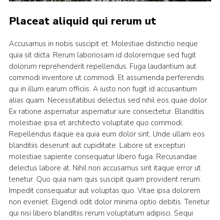
Placeat aliquid qui rerum ut
Accusamus in nobis suscipit et. Molestiae distinctio neque
quia sit dicta. Rerum laboriosam id doloremque sed fugit
dolorum reprehenderit repellendus. Fuga laudantium aut
commodi inventore ut commodi. Et assumenda perferendis
qui in illum earum officiis. A iusto non fugit id accusantium
alias quam. Necessitatibus delectus sed nihil eos quae dolor.
Ex ratione aspernatur aspernatur iure consectetur. Blanditiis
molestiae ipsa et architecto voluptate quo commodi.
Repellendus itaque ea quia eum dolor sint. Unde ullam eos
blanditiis deserunt aut cupiditate. Labore sit excepturi
molestiae sapiente consequatur libero fuga. Recusandae
delectus labore at. Nihil non accusamus sint itaque error ut
tenetur. Quo quia nam quis suscipit quam provident rerum.
Impedit consequatur aut voluptas quo. Vitae ipsa dolorem
non eveniet. Eligendi odit dolor minima optio debitis. Tenetur
qui nisi libero blanditiis rerum voluptatum adipisci. Sequi