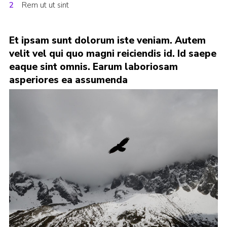
Rem ut ut sint
Contact
Cookies
Et ipsam sunt dolorum iste veniam. Autem
Join
velit vel qui quo magni reiciendis id. Id saepe
eaque sint omnis. Earum laboriosam
Scouts At Home
asperiores ea assumenda
Raven Gill Campsite